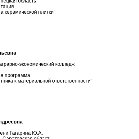
ипецкая область
нтация
ва керамической плитки"
льевна
 аграрно-экономический колледж
ая программа
тника к материальной ответственности"
ндреевна
ени Гагарина Ю.А.
, Саратовская область