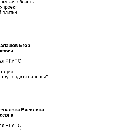
ипецкая область
-проект
й плитки
Балашов Егор
сеевна
иал РГУПС
нтация
ству сендвтч-панелей"
еспалова Василина
сеевна
иал РГУПС