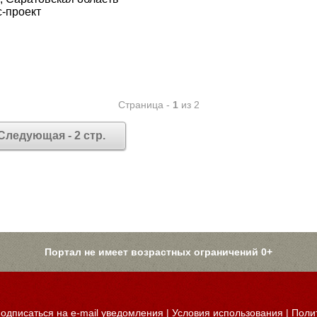
-проект
Страница -
1
из 2
Следующая - 2 стр.
Портал не имеет возрастных ограничений 0+
одписаться на e-mail уведомления
|
Условия использования
|
Поли