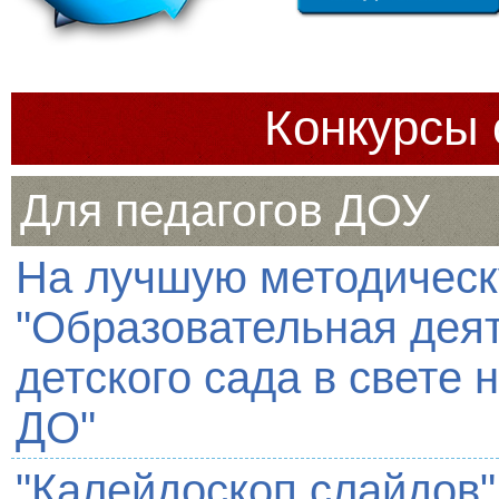
Конкурсы 
Для педагогов ДОУ
На лучшую методическ
"Образовательная дея
детского сада в свете
ДО"
"Калейдоскоп слайдов"