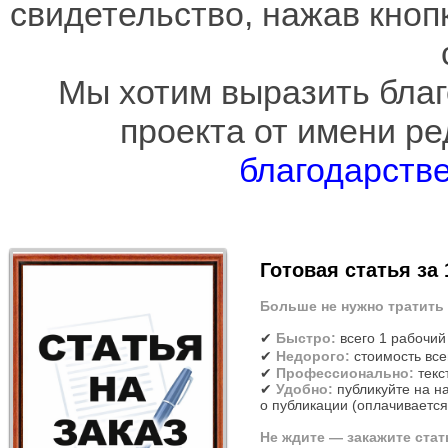
свидетельство, нажав кно
Мы хотим выразить благ
проекта от имени р
благодарстве
Готовая статья за
Больше не нужно тратить 
✔
Быстро:
всего 1 рабочий 
✔
Недорого:
стоимость вс
✔
Профессионально:
текс
✔
Удобно:
публикуйте на н
о публикации (оплачивается
Не ждите — закажите стат