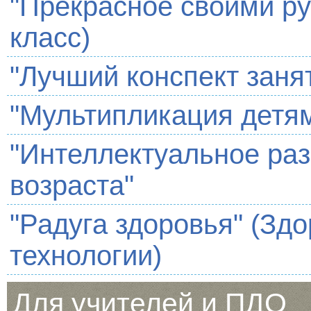
"Прекрасное своими ру
класс)
"Лучший конспект заня
"Мультипликация детя
"Интеллектуальное раз
возраста"
"Радуга здоровья" (З
технологии)
Для учителей и ПДО