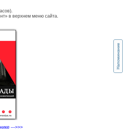
асов).
ент» в верхнем меню сайта.
Напоминание
ике --->>>