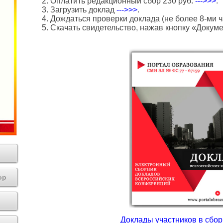
2. Оплатить редакционный сбор 230 руб.
--->>>
.
3. Загрузить доклад
--->>>
.
4. Дождаться проверки доклада (не более 8-ми ч
5. Скачать свидетельство, нажав кнопку «Докум
ор
Доклады участников в сборн