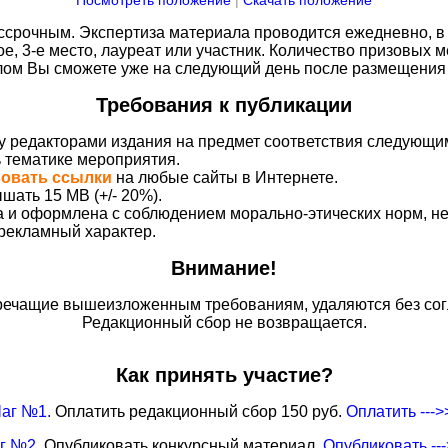
Посмотреть положение
|
Скачать положение
срочным. Экспертиза материала проводится ежедневно, в 
ое, 3-е место, лауреат или участник. Количество призовых м
плом Вы сможете уже на следующий день после размещения 
Требования к публикации
у редакторами издания на предмет соответствия следующи
ь тематике мероприятия.
вовать ссылки
на любые сайты в Интернете.
шать 15 MB (+/- 20%).
на и оформлена с соблюдением морально-этических норм, 
 рекламный характер.
Внимание!
ечащие вышеизложенным требованиям, удаляются без сог
Редакционный сбор не возвращается.
Как принять участие?
аг №1.
Оплатить редакционный сбор 150 руб.
Оплатить --->
г №2.
Опубликовать конкурсный материал.
Опубликовать --