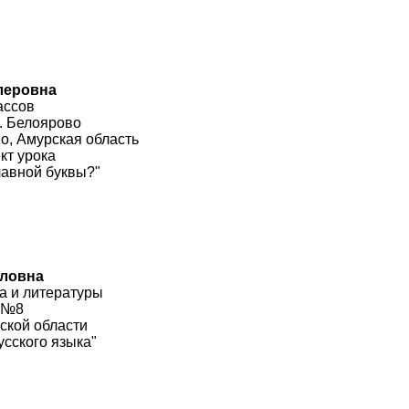
леровна
ассов
. Белоярово
о, Амурская область
кт урока
лавной буквы?"
йловна
ка и литературы
 №8
ской области
сского языка"