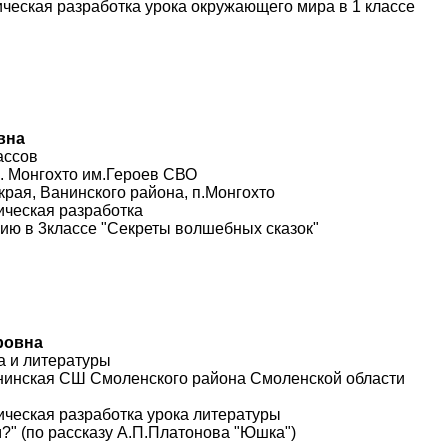
ческая разработка урока окружающего мира в 1 классе
вна
ассов
. Монгохто им.Героев СВО
края, Ванинского района, п.Монгохто
ческая разработка
нию в 3классе "Секреты волшебных сказок"
ровна
а и литературы
нинская СШ Смоленского района Смоленской области
ческая разработка урока литературы
?" (по рассказу А.П.Платонова "Юшка")