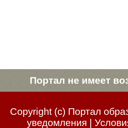
Портал не имеет во
Copyright (c)
Портал обра
уведомления
|
Услови