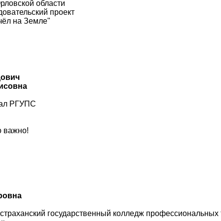
рловской области
овательский проект
чёл на Земле"
дович
рисовна
иал РГУПС
о важно!
ровна
страханский государственный колледж профессиональных 