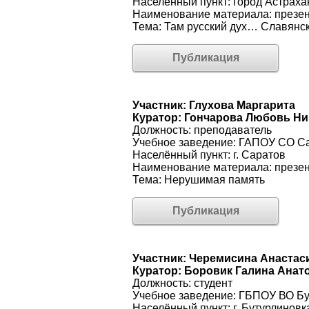
Населённый пункт: город Астраха
Наименование материала: презе
Тема: Там русский дух… Славянск
Публикация
Участник: Глухова Маргарита
Куратор: Гончарова Любовь Н
Должность: преподаватель
Учебное заведение: ГАПОУ СО Са
Населённый пункт: г. Саратов
Наименование материала: презе
Тема: Нерушимая память
Публикация
Участник: Черемисина Анастас
Куратор: Боровик Галина Анат
Должность: студент
Учебное заведение: ГБПОУ ВО Бу
Населённый пункт: г. Бутурлиновк