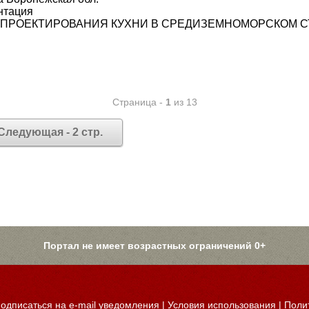
нтация
Н-ПРОЕКТИРОВАНИЯ КУХНИ В СРЕДИЗЕМНОМОРСКОМ С
Страница -
1
из 13
Следующая - 2 стр.
Портал не имеет возрастных ограничений 0+
одписаться на e-mail уведомления
|
Условия использования
|
Поли