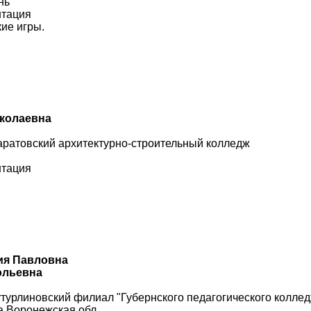
нь
нтация
ие игры.
иколаевна
ратовский архитектурно-строительный колледж
нтация
ия Павловна
ольевна
турлиновский филиал "Губернского педагогического колле
а Воронежская обл.