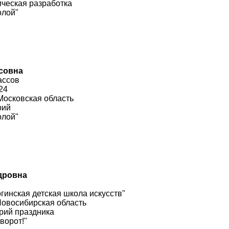
ческая разработка
олой"
совна
ассов
24
 Московская область
рий
олой"
дровна
инская детская школа искусств"
Новосибирская область
рий праздника
ворот!"