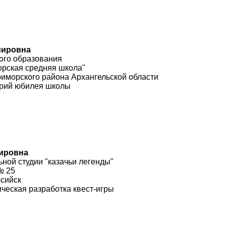
мировна
ого образования
рская средняя школа"
риморского района Архангельской области
рий юбилея школы
мировна
ьной студии "казачьи легенды"
№ 25
ссийск
ческая разработка квест-игры