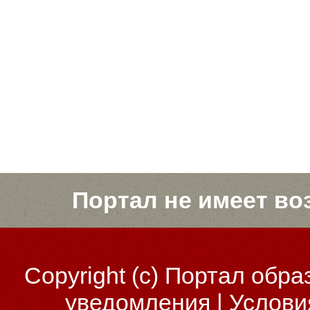
Портал не имеет во
Copyright (c)
Портал обра
уведомления
|
Услови