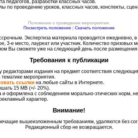
а педагогов, разработки классных часов.
ы по проведению уроков, классных часов, конспекты, сцена
Положение о проведении мероприятия.
Посмотреть положение
|
Скачать положение
срочным. Экспертиза материала проводится ежедневно, в 
ое, 3-е место, лауреат или участник. Количество призовых м
плом Вы сможете уже на следующий день после размещения 
Требования к публикации
у редакторами издания на предмет соответствия следующи
ь тематике мероприятия.
вовать ссылки
на любые сайты в Интернете.
шать 15 MB (+/- 20%).
на и оформлена с соблюдением морально-этических норм, 
 рекламный характер.
Внимание!
ечащие вышеизложенным требованиям, удаляются без сог
Редакционный сбор не возвращается.