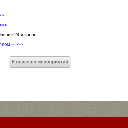
>>
->>>
чение 24-х часов.
плом --->>>
К перечню мероприятий