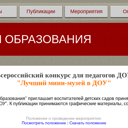
ы
Публикации
Мероприятия
О
Л ОБРАЗОВАНИЯ
сероссийский конкурс для педагогов Д
"Лучший мини-музей в ДОУ"
бразования" приглашает воспитателей детских садов приня
ОУ". К публикации принимаются графические материалы, с
Положение о проведении мероприятия.
Посмотреть положение
|
Скачать положение