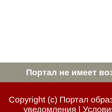
Портал не имеет во
Copyright (c)
Портал обра
уведомления
|
Услови