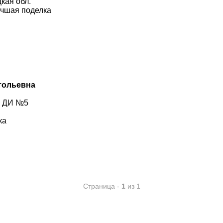
кая обл.
учшая поделка
тольевна
О ДИ №5
ка
Страница -
1
из 1