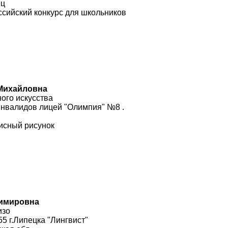
ец
сийский конкурс для школьников
 Михайловна
ого искусства
инвалидов лицей "Олимпия" №8 .
исный рисунок
димировна
изо
 г.Липецка "Лингвист"