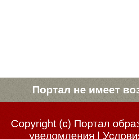
Портал не имеет во
Copyright (c)
Портал обра
уведомления
|
Услови