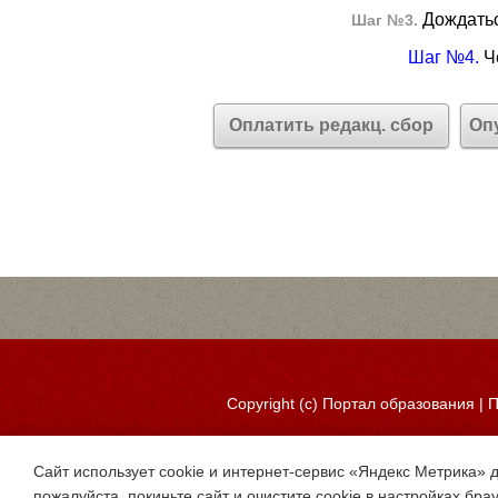
Дождатьс
Шаг №3.
Шаг №4.
Че
Оплатить редакц. сбор
Оп
Copyright (c)
Портал образования
|
П
Сайт использует cookie и интернет-сервис «Яндекс Метрика» 
пожалуйста, покиньте сайт и очистите cookie в настройках бра