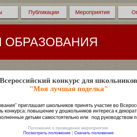
ы
Публикации
Мероприятия
О
Л ОБРАЗОВАНИЯ
Всероссийский конкурс для школьнико
"Моя лучшая поделка"
вания" приглашает школьников принять участие во Всеросс
ль конкурса: повышение у дошкольников интереса к декора
полненные детьми самостоятельно или под руководством пе
Положение о проведении мероприятия.
Посмотреть положение
|
Скачать положение