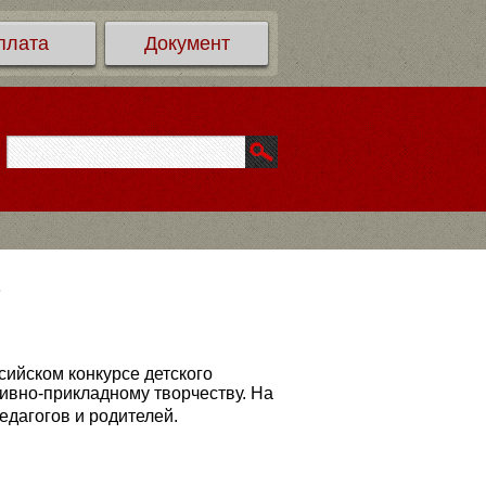
плата
Документ
в
ийском конкурсе детского
тивно-прикладному творчеству. На
дагогов и родителей.