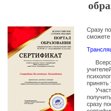
обра
Сразу п
сможете 
Трансля
Всеросс
учителей
психолог
принять 
Участие
получить
сразу по
сертифи