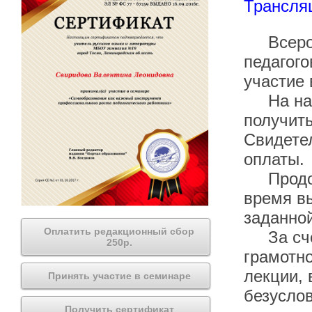
Трансля
Всеросс
педагого
участие 
На наше
получить
Свидетел
оплаты.
Продолж
время вы
заданной
Оплатить редакционный сбор
За счёт
250р.
грамотно
лекции, 
Принять участие в семинаре
безуслов
Получить сертификат