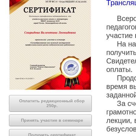
Трансля
Всеросс
педагого
участие 
На наше
получить
Свидетел
оплаты.
Продолж
время вы
заданной
Оплатить редакционный сбор
За счёт
250р.
грамотно
лекции, 
Принять участие в семинаре
безуслов
Получить сертификат