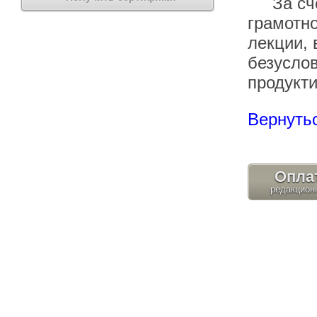
За счёт
грамотно
лекции, 
безуслов
продукт
Вернутьс
Опла