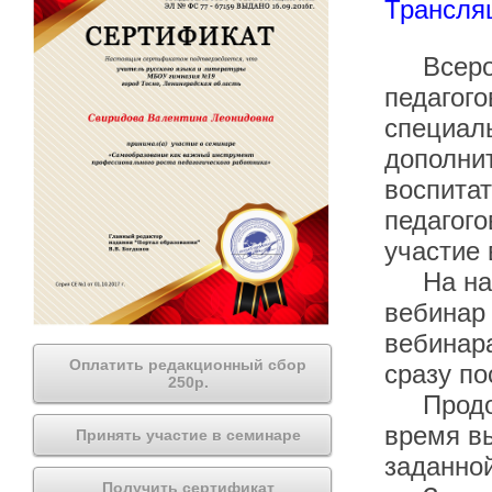
Трансля
Всеросс
педагого
специаль
дополнит
воспитат
педагого
участие 
На наше
вебинар 
вебинар
Оплатить редакционный сбор
сразу по
250р.
Продолж
время вы
Принять участие в семинаре
заданной
Получить сертификат