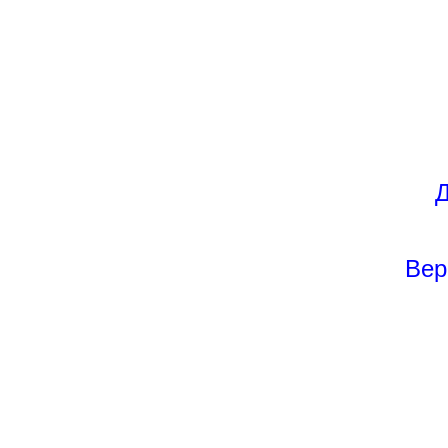
Д
Вер