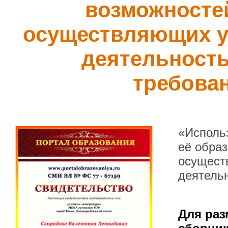
возможностей
осуществляющих у
деятельность
требова
«Использ
её образ
осущест
деятель
Для раз