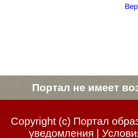
Вер
Портал не имеет во
Copyright (c)
Портал обра
уведомления
|
Услови