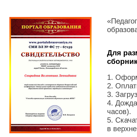
«Педаго
образов
Для раз
сборник
1. Офор
2. Оплат
3. Загру
4. Дожда
часов).
5. Скача
в верхн