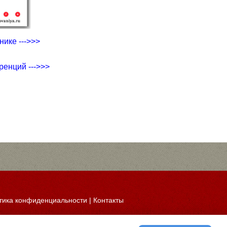
ике --->>>
ренций --->>>
тика конфиденциальности
|
Контакты