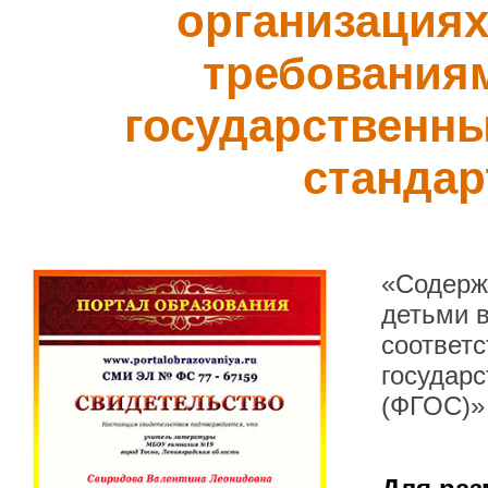
организациях
требования
государственн
стандар
«Содерж
детьми в
соответ
государ
(ФГОС)»