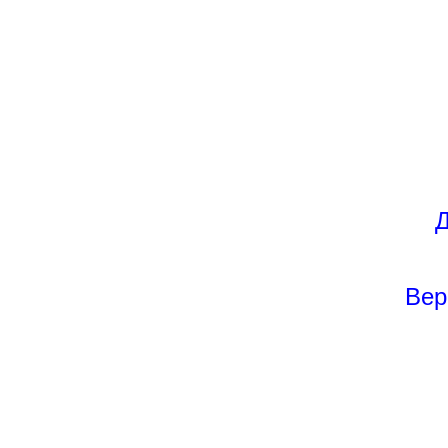
Д
Вер