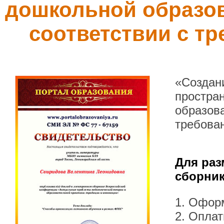
дошкольной образов
соответствии с т
«Создан
простра
образова
требова
Для раз
сборник
1. Офор
2. Оплат