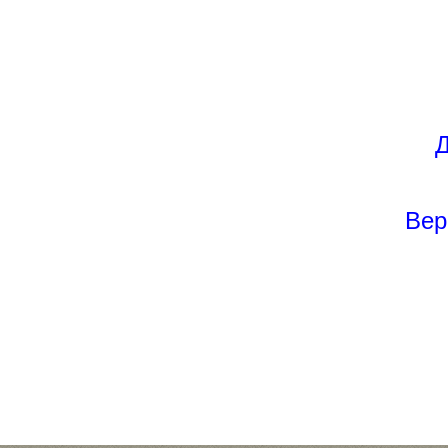
Д
Вер