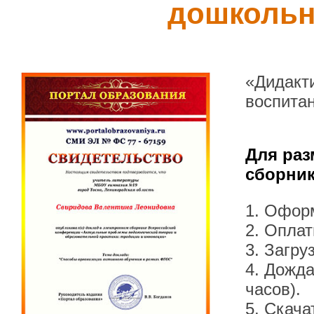
дошкольн
«Дидакти
воспита
Для раз
сборник
1. Офор
2. Оплат
3. Загру
4. Дожда
часов).
5. Скача