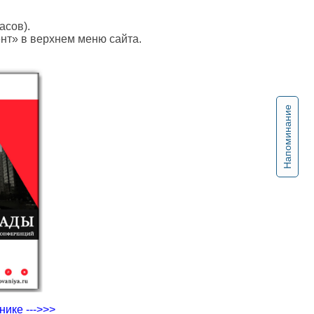
асов).
ент» в верхнем меню сайта.
Напоминание
ике --->>>