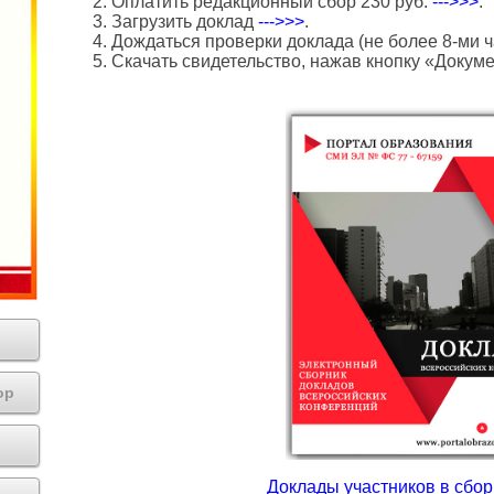
2. Оплатить редакционный сбор 230 руб.
--->>>
.
3. Загрузить доклад
--->>>
.
4. Дождаться проверки доклада (не более 8-ми ч
5. Скачать свидетельство, нажав кнопку «Докум
ор
Доклады участников в сборн