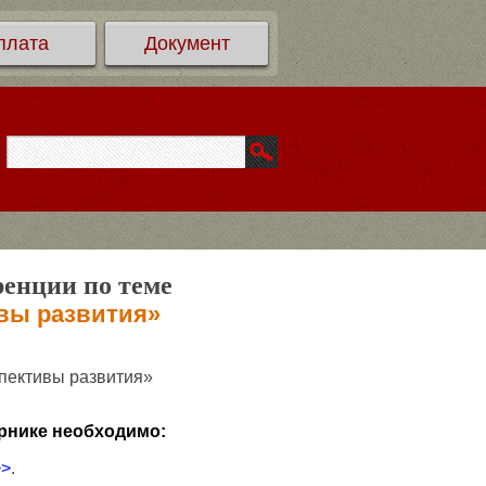
плата
Документ
ренции по теме
ивы развития»
спективы развития»
рнике необходимо:
>>
.