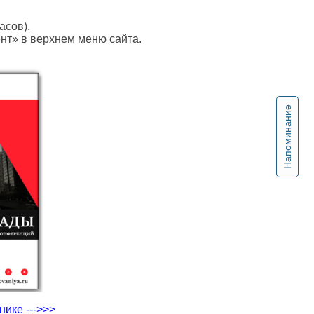
асов).
ент» в верхнем меню сайта.
Напоминание
ике --->>>