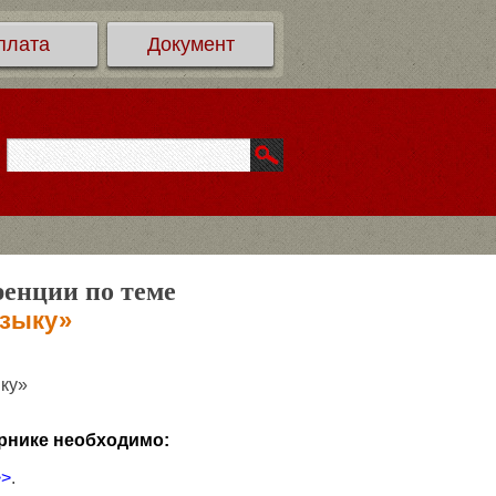
плата
Документ
ренции по теме
языку»
ыку»
рнике необходимо:
>>
.