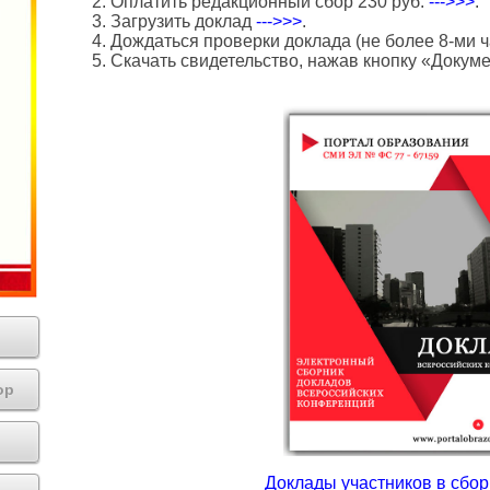
2. Оплатить редакционный сбор 230 руб.
--->>>
.
3. Загрузить доклад
--->>>
.
4. Дождаться проверки доклада (не более 8-ми ч
5. Скачать свидетельство, нажав кнопку «Докум
ор
Доклады участников в сборн