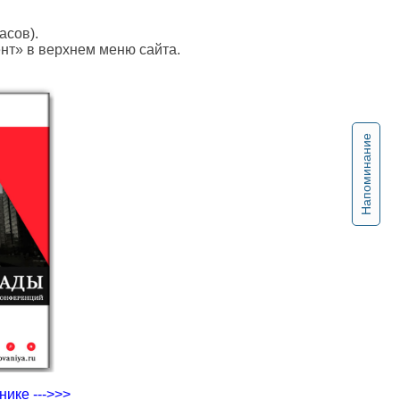
асов).
ент» в верхнем меню сайта.
Напоминание
ике --->>>