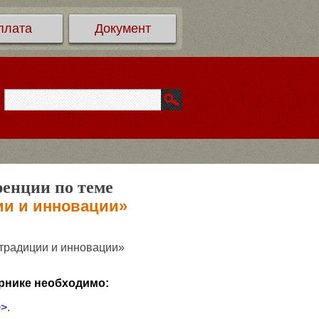
плата
Документ
ренции по теме
ии и инновации»
 традиции и инновации»
рнике необходимо:
>>
.