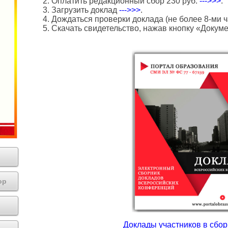
2. Оплатить редакционный сбор 230 руб.
--->>>
.
3. Загрузить доклад
--->>>
.
4. Дождаться проверки доклада (не более 8-ми ч
5. Скачать свидетельство, нажав кнопку «Докум
ор
Доклады участников в сборн