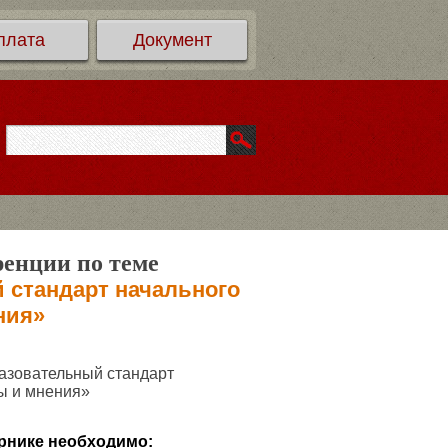
плата
Документ
ренции по теме
 стандарт начального
ния»
азовательный стандарт
ы и мнения»
рнике необходимо: