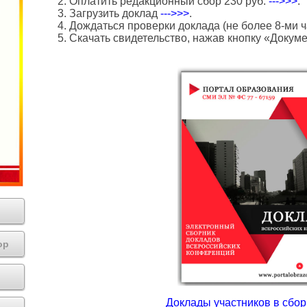
2. Оплатить редакционный сбор 230 руб.
--->>>
.
3. Загрузить доклад
--->>>
.
4. Дождаться проверки доклада (не более 8-ми ч
5. Скачать свидетельство, нажав кнопку «Докум
ор
Доклады участников в сборн