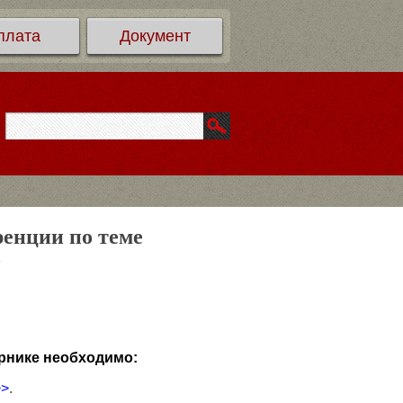
плата
Документ
ренции по теме
»
рнике необходимо:
>>
.