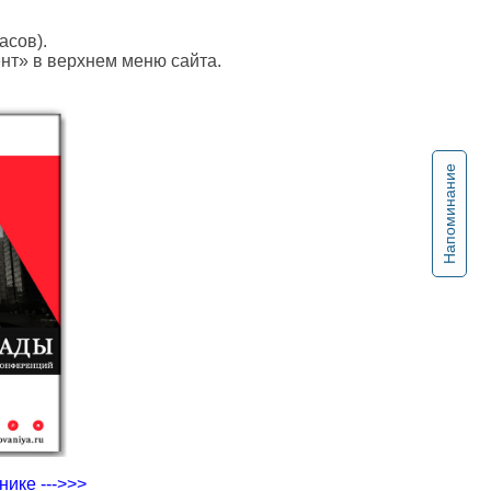
асов).
ент» в верхнем меню сайта.
Напоминание
ике --->>>