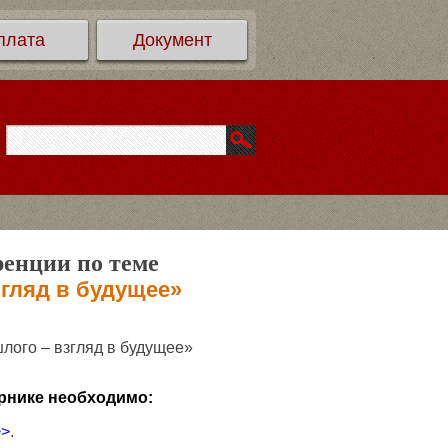
плата
Документ
ренции по теме
згляд в будущее»
лого – взгляд в будущее»
рнике необходимо:
>>
.