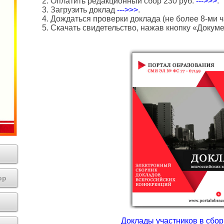
2. Оплатить редакционный сбор 230 руб.
--->>>
.
3. Загрузить доклад
--->>>
.
4. Дождаться проверки доклада (не более 8-ми ч
5. Скачать свидетельство, нажав кнопку «Докум
ор
Доклады участников в сборн