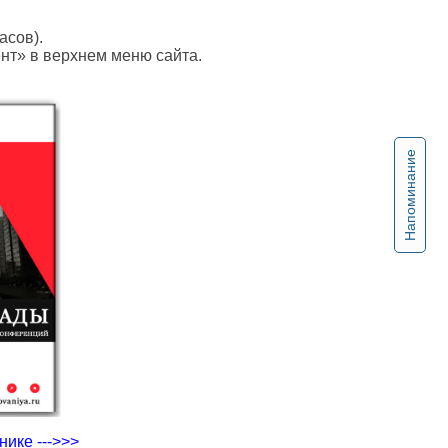
асов).
ент» в верхнем меню сайта.
Напоминание
ике --->>>