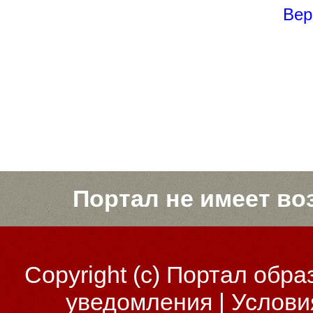
Вер
Портал не имеет во
Copyright (c)
Портал обра
уведомления
|
Услови