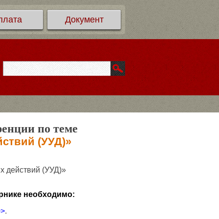
плата
Документ
ренции по теме
ствий (УУД)»
 действий (УУД)»
рнике необходимо:
>>
.