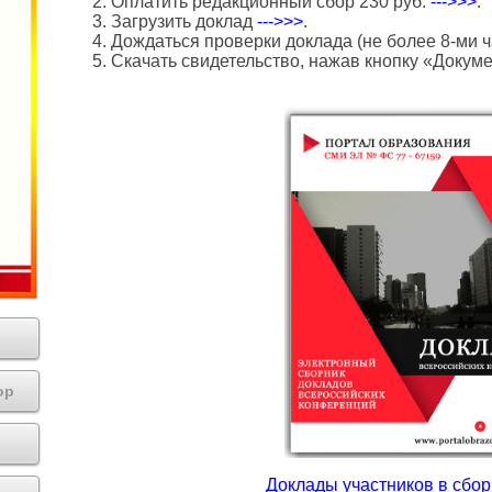
2. Оплатить редакционный сбор 230 руб.
--->>>
.
3. Загрузить доклад
--->>>
.
4. Дождаться проверки доклада (не более 8-ми ч
5. Скачать свидетельство, нажав кнопку «Докум
ор
Доклады участников в сборн