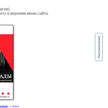
асов).
ент» в верхнем меню сайта.
Напоминание
ике --->>>