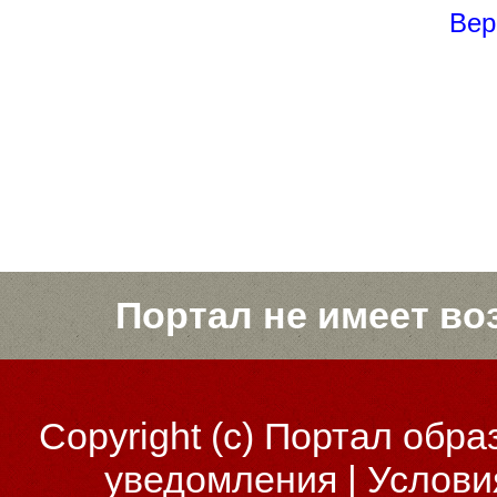
Вер
Портал не имеет во
Copyright (c)
Портал обра
уведомления
|
Услови