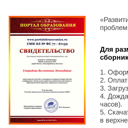
«Развити
проблем
Для раз
сборник
1. Офор
2. Оплат
3. Загру
4. Дожда
часов).
5. Скача
в верхн