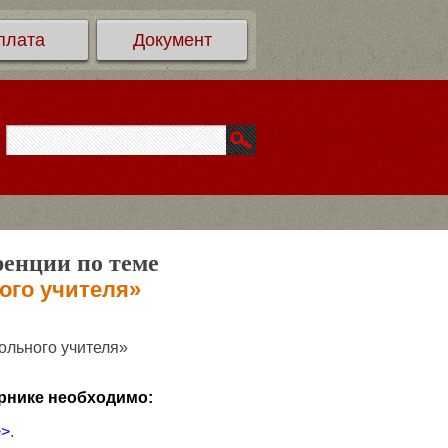
плата
Документ
ренции по теме
ого учителя»
ольного учителя»
рнике необходимо:
>>
.