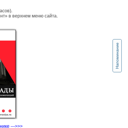
асов).
ент» в верхнем меню сайта.
Напоминание
ике --->>>