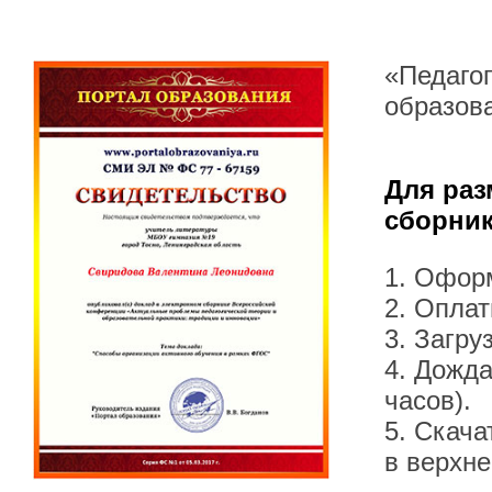
«Педагог
образова
Для раз
сборник
1. Офор
2. Оплат
3. Загру
4. Дожда
часов).
5. Скача
в верхн