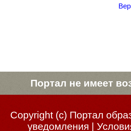
Вер
Портал не имеет во
Copyright (c)
Портал обра
уведомления
|
Услови