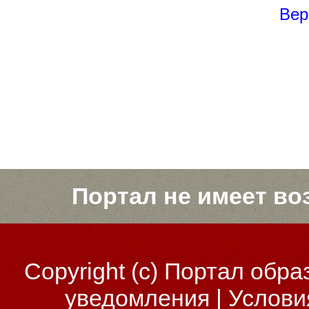
Вер
Портал не имеет во
Copyright (c)
Портал обра
уведомления
|
Услови