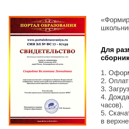
«Формир
школьни
Для раз
сборник
1. Офор
2. Оплат
3. Загру
4. Дожда
часов).
5. Скача
в верхн