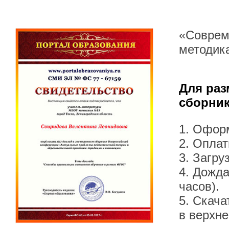
«Соврем
методика
Для раз
сборник
1. Офор
2. Оплат
3. Загру
4. Дожда
часов).
5. Скача
в верхн