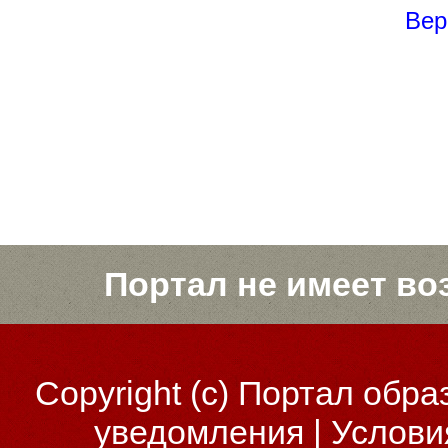
Вер
Портал не имеет во
Copyright (c)
Портал обра
уведомления
|
Услови