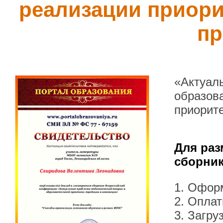
реализации приори
пр
«Актуал
образова
приорите
Для раз
сборник
1. Офор
2. Оплат
3. Загру