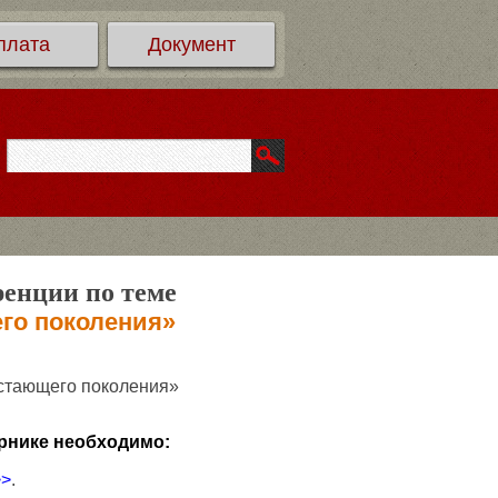
плата
Документ
ренции по теме
го поколения»
астающего поколения»
рнике необходимо:
>>
.