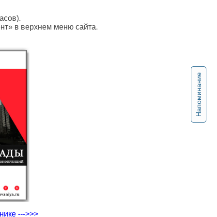
асов).
ент» в верхнем меню сайта.
Напоминание
ике --->>>