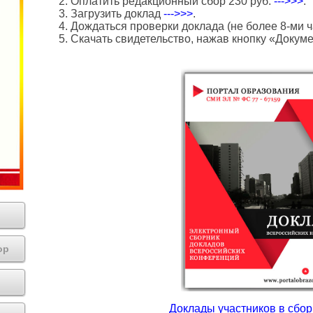
2. Оплатить редакционный сбор 230 руб.
--->>>
.
3. Загрузить доклад
--->>>
.
4. Дождаться проверки доклада (не более 8-ми ч
5. Скачать свидетельство, нажав кнопку «Докум
ор
Доклады участников в сборн