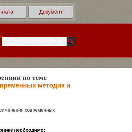
плата
Документ
ренции по теме
овременных методик и
 применения современных
рнике необходимо: