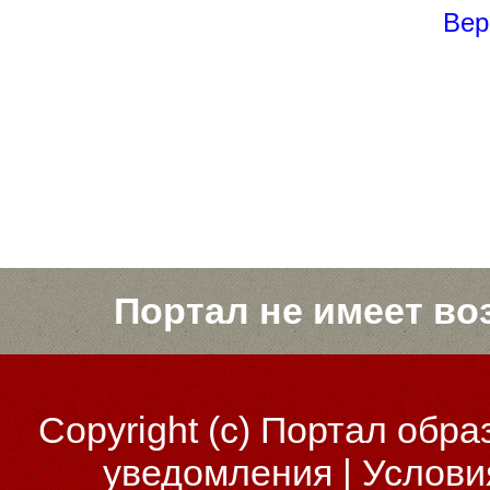
Вер
Портал не имеет во
Copyright (c)
Портал обра
уведомления
|
Услови