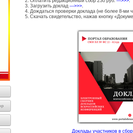
2. Оплатить редакционный сбор 230 руб.
--->>>
.
3. Загрузить доклад
--->>>
.
4. Дождаться проверки доклада (не более 8-ми ч
5. Скачать свидетельство, нажав кнопку «Докум
ор
Доклады участников в сборн