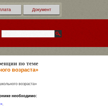
плата
Документ
ренции по теме
ого возраста»
школьного возраста»
рнике необходимо:
>>
.