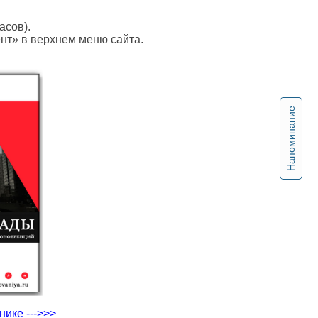
асов).
ент» в верхнем меню сайта.
Напоминание
ике --->>>