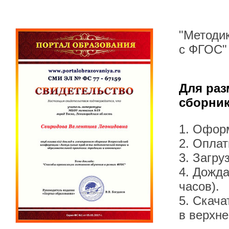
"Методик
с ФГОС"
Для раз
сборник
1. Офор
2. Оплат
3. Загру
4. Дожда
часов).
5. Скача
в верхн