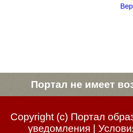
Вер
Портал не имеет во
Copyright (c)
Портал обра
уведомления
|
Услови