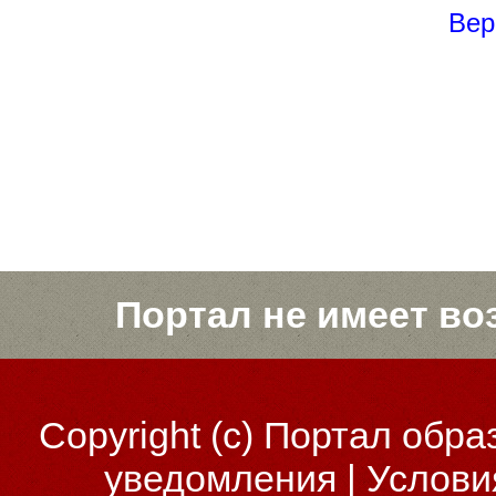
Вер
Портал не имеет во
Copyright (c)
Портал обра
уведомления
|
Услови