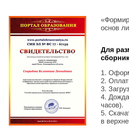
«Формир
основ л
Для раз
сборник
1. Офор
2. Оплат
3. Загру
4. Дожда
часов).
5. Скача
в верхн