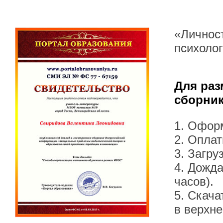
«Личност
психоло
Для раз
сборник
1. Офор
2. Оплат
3. Загру
4. Дожда
часов).
5. Скача
в верхн