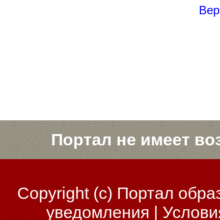
Вер
Портал не имеет во
Copyright (c)
Портал обра
уведомления
|
Услови