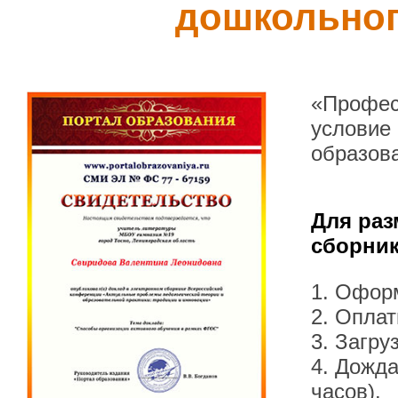
дошкольног
«Профес
условие
образов
Для раз
сборник
1. Офор
2. Оплат
3. Загру
4. Дожда
часов).