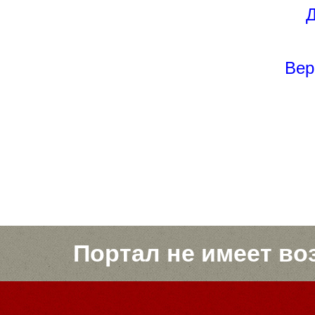
Д
Вер
Портал не имеет во