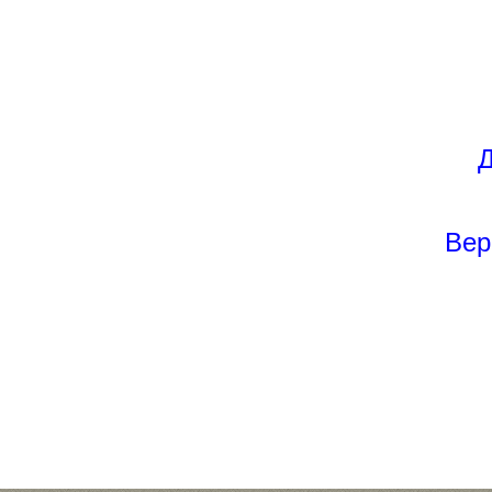
Д
Вер