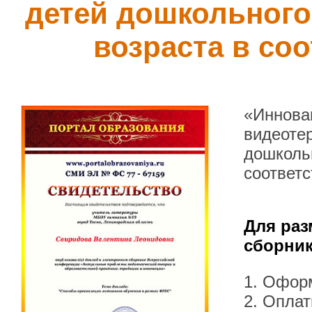
детей дошкольног
возраста в со
«Иннова
видеотер
дошколь
соответ
Для раз
сборник
1. Офор
2. Оплат